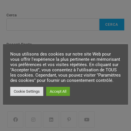
Cerca
CERCA
Recent Posts
Nous utilisons des cookies sur notre site Web pour
vous offrir l'expérience la plus pertinente en mémorisant
A Propos
vos préférences et vos visites répétées. En cliquant sur
"Accepter tout", vous consentez à l'utilisation de TOUS
ALLIANCE DU PEUPLE
les cookies. Cependant, vous pouvez visiter "Paramètres
Plateforme de communication
des cookies" pour fournir un consentement contrôlé.
pour le peuple et la résistance
Cookie Settings
Accept All
Nous Suivre